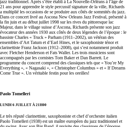
jazz traditionnel. Après s’être établi à La Nouvelle-Orléans à l’âge de
21 ans pour apprendre le style percussif signature de la ville, Richards
a multiplié les occasions de se produire aux côtés de sommités du jazz.
Dans ce concert livré au Ascona New Orleans Jazz Festival, présenté à
la fin juin et au début juillet 1998 sur les rives du pittoresque lac
Majeur, dans le village suisse d’Ascona, Richards présente son jazz
évocateur des années 1930 aux côtés de deux légendes de l’époque : le
bassiste Charles « Truck » Parham (1911–2002), un vétéran des
ensembles d’Art Tatum et d’Earl Hines, et le saxophoniste ténor et
clarinettiste Franz Jackson (1912–2008), qui s’est notamment produit
avec Fletcher Henderson et Fats Waller. Les trois musiciens sont
accompagnés par les cornistes Tom Baker et Dan Barrett. Le
programme du concert comprend des classiques tels que « You’re My
Everything », « Nagasaki », « Christopher Columbus » et « If Dreams
Come True ». Un véritable festin pour les oreilles!
Paolo Tomelleri
LUNDI 6 JUILLET À 21H00
Le très réputé clarinettiste, saxophoniste et chef d’orchestre italien
Paolo Tomelleri (1938) est un maître européen du jazz traditionnel et
du swing. Avec son Big Band, il revisite des classiques de l’époque