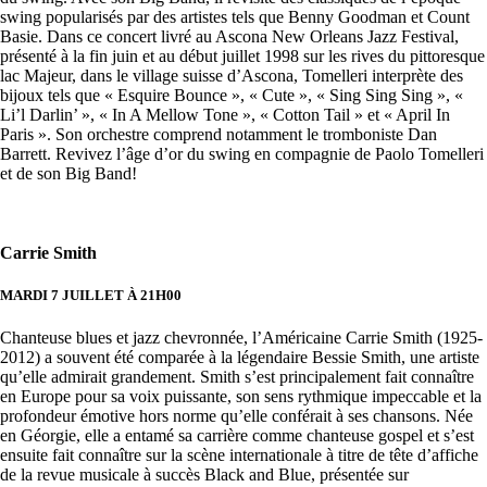
swing popularisés par des artistes tels que Benny Goodman et Count
Basie. Dans ce concert livré au Ascona New Orleans Jazz Festival,
présenté à la fin juin et au début juillet 1998 sur les rives du pittoresque
lac Majeur, dans le village suisse d’Ascona, Tomelleri interprète des
bijoux tels que « Esquire Bounce », « Cute », « Sing Sing Sing », «
Li’l Darlin’ », « In A Mellow Tone », « Cotton Tail » et « April In
Paris ». Son orchestre comprend notamment le tromboniste Dan
Barrett. Revivez l’âge d’or du swing en compagnie de Paolo Tomelleri
et de son Big Band!
Carrie Smith
MARDI 7 JUILLET À 21H00
Chanteuse blues et jazz chevronnée, l’Américaine Carrie Smith (1925-
2012) a souvent été comparée à la légendaire Bessie Smith, une artiste
qu’elle admirait grandement. Smith s’est principalement fait connaître
en Europe pour sa voix puissante, son sens rythmique impeccable et la
profondeur émotive hors norme qu’elle conférait à ses chansons. Née
en Géorgie, elle a entamé sa carrière comme chanteuse gospel et s’est
ensuite fait connaître sur la scène internationale à titre de tête d’affiche
de la revue musicale à succès Black and Blue, présentée sur