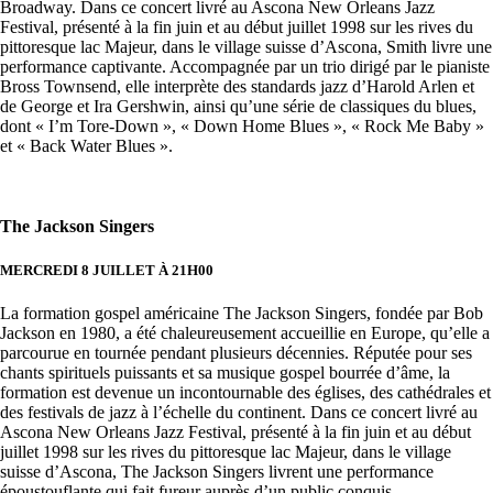
Broadway. Dans ce concert livré au Ascona New Orleans Jazz
Festival, présenté à la fin juin et au début juillet 1998 sur les rives du
pittoresque lac Majeur, dans le village suisse d’Ascona, Smith livre une
performance captivante. Accompagnée par un trio dirigé par le pianiste
Bross Townsend, elle interprète des standards jazz d’Harold Arlen et
de George et Ira Gershwin, ainsi qu’une série de classiques du blues,
dont « I’m Tore-Down », « Down Home Blues », « Rock Me Baby »
et « Back Water Blues ».
The Jackson Singers
MERCREDI 8 JUILLET À 21H00
La formation gospel américaine The Jackson Singers, fondée par Bob
Jackson en 1980, a été chaleureusement accueillie en Europe, qu’elle a
parcourue en tournée pendant plusieurs décennies. Réputée pour ses
chants spirituels puissants et sa musique gospel bourrée d’âme, la
formation est devenue un incontournable des églises, des cathédrales et
des festivals de jazz à l’échelle du continent. Dans ce concert livré au
Ascona New Orleans Jazz Festival, présenté à la fin juin et au début
juillet 1998 sur les rives du pittoresque lac Majeur, dans le village
suisse d’Ascona, The Jackson Singers livrent une performance
époustouflante qui fait fureur auprès d’un public conquis.