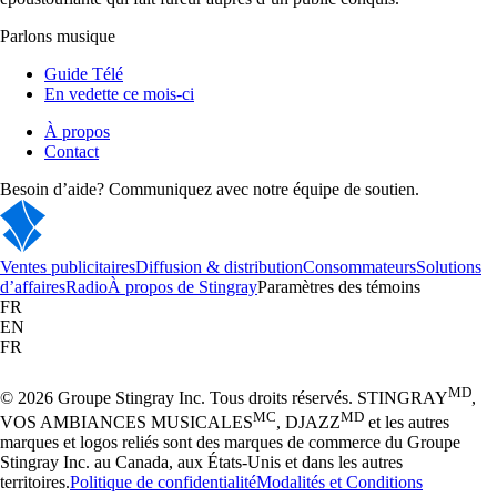
Parlons musique
Guide Télé
En vedette ce mois-ci
À propos
Contact
Besoin d’aide? Communiquez avec notre équipe de soutien.
Ventes publicitaires
Diffusion & distribution
Consommateurs
Solutions
d’affaires
Radio
À propos de Stingray
Paramètres des témoins
FR
EN
FR
MD
© 2026 Groupe Stingray Inc. Tous droits réservés. STINGRAY
,
MC
MD
VOS AMBIANCES MUSICALES
, DJAZZ
et les autres
marques et logos reliés sont des marques de commerce du Groupe
Stingray Inc. au Canada, aux États-Unis et dans les autres
territoires.
Politique de confidentialité
Modalités et Conditions