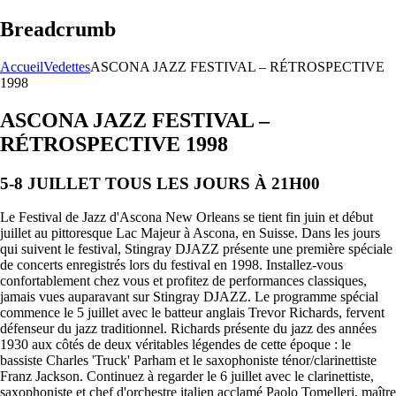
Breadcrumb
Accueil
Vedettes
ASCONA JAZZ FESTIVAL – RÉTROSPECTIVE
1998
ASCONA JAZZ FESTIVAL –
RÉTROSPECTIVE 1998
5-8 JUILLET TOUS LES JOURS À 21H00
Le Festival de Jazz d'Ascona New Orleans se tient fin juin et début
juillet au pittoresque Lac Majeur à Ascona, en Suisse. Dans les jours
qui suivent le festival, Stingray DJAZZ présente une première spéciale
de concerts enregistrés lors du festival en 1998. Installez-vous
confortablement chez vous et profitez de performances classiques,
jamais vues auparavant sur Stingray DJAZZ. Le programme spécial
commence le 5 juillet avec le batteur anglais Trevor Richards, fervent
défenseur du jazz traditionnel. Richards présente du jazz des années
1930 aux côtés de deux véritables légendes de cette époque : le
bassiste Charles 'Truck' Parham et le saxophoniste ténor/clarinettiste
Franz Jackson. Continuez à regarder le 6 juillet avec le clarinettiste,
saxophoniste et chef d'orchestre italien acclamé Paolo Tomelleri, maître